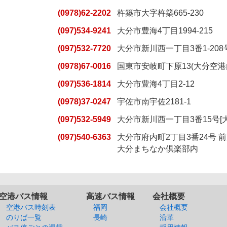
(0978)62-2202
杵築市大字杵築665-230
(097)534-9241
大分市豊海4丁目1994-215
(097)532-7720
大分市新川西一丁目3番1-208
(0978)67-0016
国東市安岐町下原13(大分空港
(097)536-1814
大分市豊海4丁目2-12
(0978)37-0247
宇佐市南宇佐2181-1
(097)532-5949
大分市新川西一丁目3番15号[大
(097)540-6363
大分市府内町2丁目3番24号 
大分まちなか倶楽部内
空港バス情報
高速バス情報
会社概要
空港バス時刻表
福岡
会社概要
のりば一覧
長崎
沿革