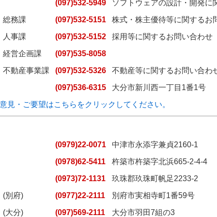
(097)532-5949
ソフトウェアの設計・開発に
総務課
(097)532-5151
株式・株主優待等に関するお
人事課
(097)532-5152
採用等に関するお問い合わせ
経営企画課
(097)535-8058
不動産事業課
(097)532-5326
不動産等に関するお問い合わ
(097)536-6315
大分市新川西一丁目1番1号
意見・ご要望はこちらをクリックしてください。
(0979)22-0071
中津市永添字兼貞2160-1
(0978)62-5411
杵築市杵築字北浜665-2-4-4
(0973)72-1131
玖珠郡玖珠町帆足2233-2
(別府)
(0977)22-2111
別府市実相寺町1番59号
(大分)
(097)569-2111
大分市羽田7組の3