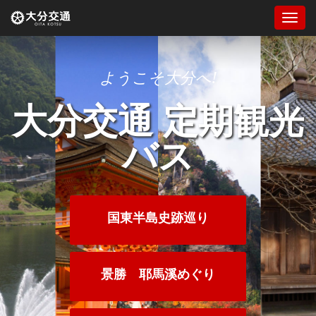
Togg
navi
ようこそ大分へ!
大分交通 定期観光
バス
国東半島史跡巡り
景勝 耶馬溪めぐり