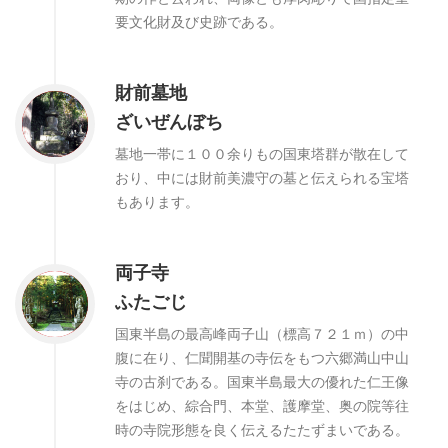
要文化財及び史跡である。
財前墓地
ざいぜんぼち
墓地一帯に１００余りもの国東塔群が散在して
おり、中には財前美濃守の墓と伝えられる宝塔
もあります。
両子寺
ふたごじ
国東半島の最高峰両子山（標高７２１ｍ）の中
腹に在り、仁聞開基の寺伝をもつ六郷満山中山
寺の古刹である。国東半島最大の優れた仁王像
をはじめ、綜合門、本堂、護摩堂、奥の院等往
時の寺院形態を良く伝えるたたずまいである。