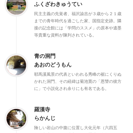
ふくざわきゅうてい
民主主義の先覚者、福沢諭吉が３歳から２１歳
までの青年時代を過ごした家、国指定史跡。隣
接の記念館には「学問のススメ」の原本や遺墨
等貴重な資料が陳列されている。
青の洞門
あおのどうもん
耶馬溪風景の代表といわれる秀峰の裾にくりぬ
かれた洞門、その経緯は菊池寛の「恩讐の彼方
に」で小説化され余りにも有名である。
羅漢寺
らかんじ
険しい岩山の中腹に位置し大化元年（六四五