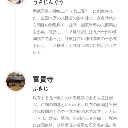
うさじんぐう
聖武天皇が神亀二年（七二五年）に創建され
た。全国４万の八幡宮の総本社で、奈良時代か
ら朝廷の崇敬厚く、往時、国東半島の六郷満山
を形成、統括し、１２世紀頃には九州一円の荘
園領主であった。社殿は古い神社本殿の一形式
を伝え、「八幡造」と呼ばれ国宝に指定されて
いる。
富貴寺
ふきじ
現存する九州最古の木造建築である大堂は国
宝。仁聞の開基といわれる。現在の建物は平安
時代後期のもので一本の榧の木で建立したと伝
えられ、建築、壁画、彫刻の三者を備え、境内
には国東塔、笠塔婆等の貴重な石造美術品が多