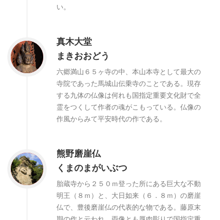
い。
真木大堂
まきおおどう
六郷満山６５ヶ寺の中、本山本寺として最大の
寺院であった馬城山伝乗寺のことである。現存
する九体の仏像は何れも国指定重要文化財で全
霊をつくして作者の魂がこもっている。仏像の
作風からみて平安時代の作である。
熊野磨崖仏
くまのまがいぶつ
胎蔵寺から２５０ｍ登った所にある巨大な不動
明王（８ｍ）と、大日如来（６．８ｍ）の磨崖
仏で、豊後磨崖仏の代表的な物である。藤原末
期の作と云われ、両像とも厚肉彫りで国指定重