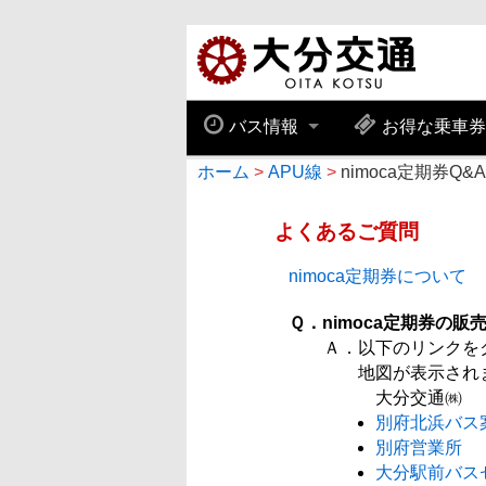
バス情報
お得な乗車
ホーム
APU線
nimoca定期券Q&A
よくあるご質問
nimoca定期券について
Ｑ．nimoca定期券の
Ａ．以下のリンクを
地図が表示され
大分交通㈱
別府北浜バス
別府営業所
大分駅前バス