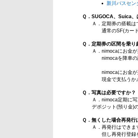
新川バスセン
Ｑ．SUGOCA、Sui
Ａ．定期券の搭載はで
通常のSF(カード
Ｑ．定期券の区間を乗り
Ａ．nimocaにお
nimocaを降車
nimocaにお金
現金で支払うか,ni
Ｑ．写真は必要ですか？
Ａ．nimoca定期に
デポジット(預り金)
Ｑ．無くした場合再発行
Ａ．再発行はできま
但し再発行登録を