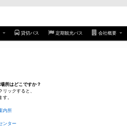
券
貸切バス
定期観光バス
会社概要
販売場所はどこですか？
クリックすると、
ます。
案内所
センター