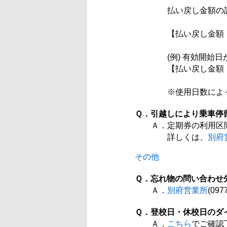
払い戻し金額の計
【払い戻し金額 ＝ 購
(例) 有効開始日が
【払い戻し金額 ＝ 100
※使用日数によっ
Ｑ．引越しにより乗車停
Ａ．定期券の利用区
詳しくは、
別府
その他
Ｑ．忘れ物の問い合わせ
Ａ．
別府営業所
(09
Ｑ．登校日・休校日のダ
Ａ．
こちら
でご確認