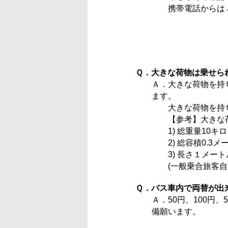
携帯電話からは
Ｑ．大きな荷物は乗せら
Ａ．大きな荷物を持
ます。
大きな荷物を持ち
【参考】大きな荷
1) 総重量10キ
2) 総容積0.3メ
3) 長さ１メート
(一般乗合旅客自動
Ｑ．バス車内で両替が出
Ａ．50円、100円
備願います。