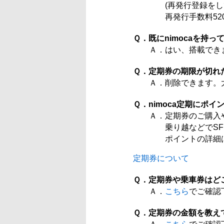
(再発行登録をして
再発行手数料520
Ｑ．既にnimocaを持
Ａ．はい、搭載でき
Ｑ．定期券の期限が切れ
Ａ．削除できます。
Ｑ．nimoca定期にポ
Ａ．定期券のご購入
乗り越などでSF(n
ポイントの詳細は
定期券について
Ｑ．定期券や乗車券はど
Ａ．
こちら
でご確認
Ｑ．定期券の金額を教え