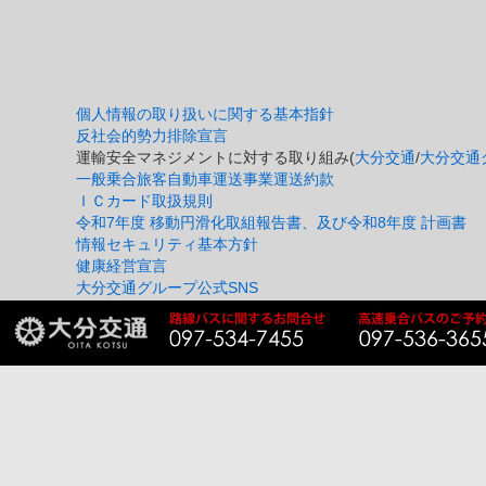
個人情報の取り扱いに関する基本指針
反社会的勢力排除宣言
運輸安全マネジメントに対する取り組み(
大分交通
/
大分交通
一般乗合旅客自動車運送事業運送約款
ＩＣカード取扱規則
令和7年度 移動円滑化取組報告書、及び令和8年度 計画書
情報セキュリティ基本方針
健康経営宣言
大分交通グループ公式SNS