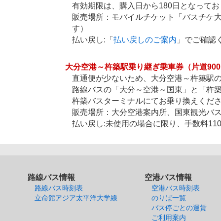
有効期限は、購入日から180日となって
販売場所：モバイルチケット「バスチケ大
す）
払い戻し:「
払い戻しのご案内
」でご確認
大分空港～杵築駅乗り継ぎ乗車券（片道900円
直通便が少ないため、大分空港～杵築駅
路線バスの「大分～空港～国東」と「杵
杵築バスターミナルにてお乗り換えくだ
販売場所：大分空港案内所、国東観光バ
払い戻し:未使用の場合に限り、手数料11
路線バス情報
空港バス情報
路線バス時刻表
空港バス時刻表
立命館アジア太平洋大学線
のりば一覧
バス停ごとの運賃
ご利用案内