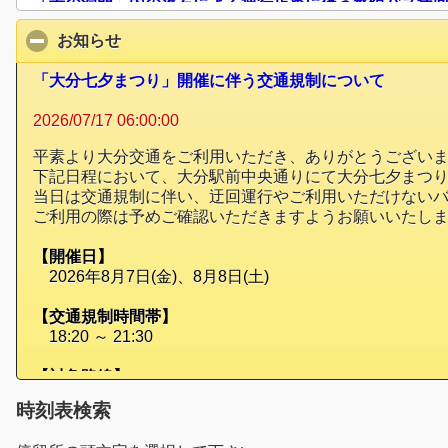
「青の洞門」内の落石による通行止めに伴う路線バス迂
お知らせ
click to collapse contents
2025/02/03 08:53:00
平素より大交北部バスをご利用いただき誠にありがとう
「大分七夕まつり」開催に伴う交通規制について
掛け致しますが、ご理解頂きますようお願い申し上げま
2026/07/17 06:00:00
■対象路線
平素より大分交通をご利用いただき、ありがとうござい
中津駅⇌守実温泉
下記日程において、大分駅前中央通りにて大分七夕まつ
・「青の洞門」バス停→
「下曽木入口」バス停をご利用
当日は交通規制に伴い、迂回運行やご利用いただけない
・「青の洞門駐車場」及び「青」バス停→
「臨時」バス
ご利用の際は予めご確認いただきますようお願いいたし
尚、
迂回運行終了日は現時点で未定
ですが、
通行止めが
【開催日】
■迂回路：
こちら
よりご確認下さい。
2026年8月7日(金)、8月8日(土)
【交通規制時間帯】
18:20 ～ 21:30
【対象路線】
■大分・別府～大分空港 空港特急バス「エアライナー」
時刻表検索
■高速バス
〇大分～福岡線スーパーノンストップ「とよのくに」