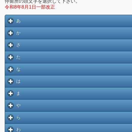
停留所の頭文字を選択して下さい。
〇大分・別府～長崎線「サンライト」
令和8年8月1日一部改正
■大分駅前中央通りを通過する路線バス
・迂回運行に関する詳細は
こちら
あ
click to expand contents
・開催日の路線バス時刻表は
こちら
・開催日のエアライナー時刻表は
こちら
か
click to expand contents
・大分七夕まつり交通規制のお知らせは
こちら
さ
click to expand contents
令和8年お盆期間の運行ダイヤ・窓口営業時間について
た
click to expand contents
2026/07/17 06:00:00
な
click to expand contents
平素より大分交通グループをご利用いただき、誠にあり
令和8年お盆期間は、一部のバスについて運行ダイヤを変
は
click to expand contents
ご迷惑をお掛けしますが、何卒ご了承いただきますよう
ま
click to expand contents
※詳しくは
こちら
や
click to expand contents
ら
click to expand contents
わ
click to expand contents