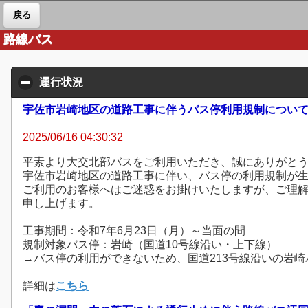
戻る
路線バス
運行状況
click to collapse contents
宇佐市岩崎地区の道路工事に伴うバス停利用規制につい
2025/06/16 04:30:32
平素より大交北部バスをご利用いただき、誠にありがと
宇佐市岩崎地区の道路工事に伴い、バス停の利用規制が
ご利用のお客様へはご迷惑をお掛けいたしますが、ご理
申し上げます。
工事期間：令和7年6月23日（月）～当面の間
規制対象バス停：岩崎（国道10号線沿い・上下線）
→バス停の利用ができないため、国道213号線沿いの岩
詳細は
こちら