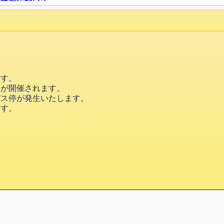
回運行について
ございます。青の洞門内の落石による通行止めの為、路線バス
す。
ます。
りが開催されます。
下さい。
バス停が発生いたします。
停をご利用下さい。
ます。
解除された翌日より通常運行となる予定
です。